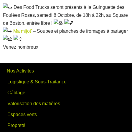
Des Food Trucks seront présents à la Guinguette des
Foulées Roses, samedi 8 Octobre, de 18h à 22h, au Square
de Boston, entrée libre !
Ma mijot’
– Soupes et planches de fromages à partager
Venez nombreux
| Nos Activités
Logistique & Sous-Traitance
Câblage
Valorisation des matières
Espaces verts
Propreté