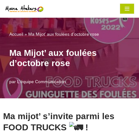
Aller
au
contenu
Accueil
»
Ma Mijot’ aux foulées d’octobre rose
Ma Mijot’ aux foulées
d’octobre rose
par
L'équipe Communication
Ma mijot’ s’invite parmi les
FOOD TRUCKS
!