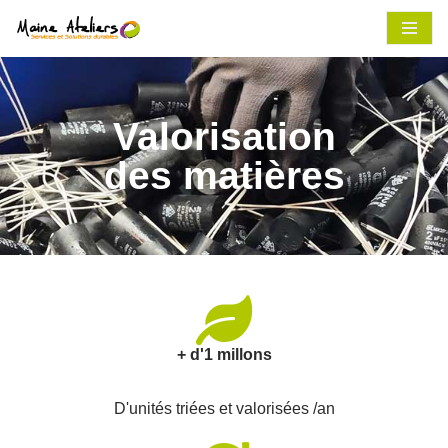
Aller
au
contenu
Valorisation
des matières
+ d'1 millons
D'unités triées et valorisées /an