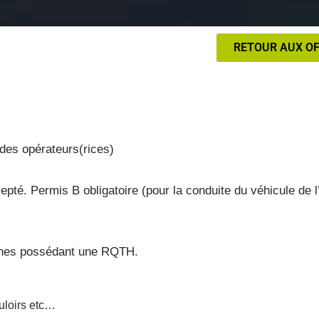
RETOUR AUX O
des opérateurs(rices)
pté. Permis B obligatoire (pour la conduite du véhicule de l
onnes possédant une RQTH.
ouloirs etc…